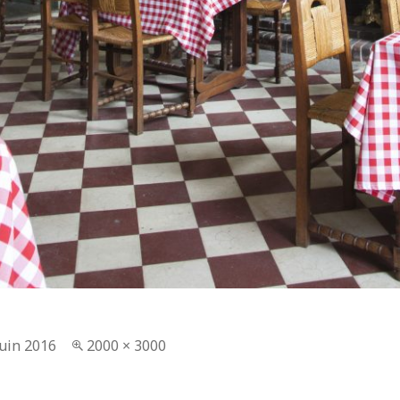
lié
juin 2016
Taille
2000 × 3000
réelle