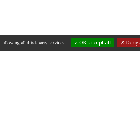
OK, accept all
Deny a
 allowing all third-party services
RÉSERVATION
03 81 87 60 36
 RESTAURANT • TERRASSE
chezgervais.fr@gmail.c
U BORD DE L'EAU
0 CHENECEY-BUILLON
Fermé le lundi soir, mardi et
mercredi midi et soir Ferme
annuel du 12 octobre 2026 a
octobre 2026 inclus