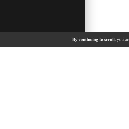
By continuing to scroll,
you are
HÔTEL •
A
2544