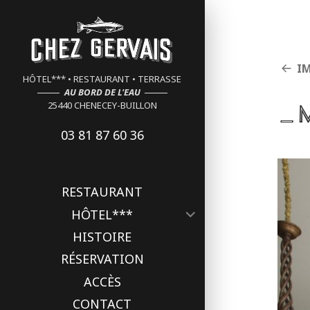
Cookies management panel
I
HÔTEL*** • RESTAURANT • TERRASSE
AU BORD DE L'EAU
_
25440 CHENECEY-BUILLON
03 81 87 60 36
RESTAURANT
ouvrir
HÔTEL***
le
HISTOIRE
sous-
menu
RÉSERVATION
ACCÈS
CONTACT