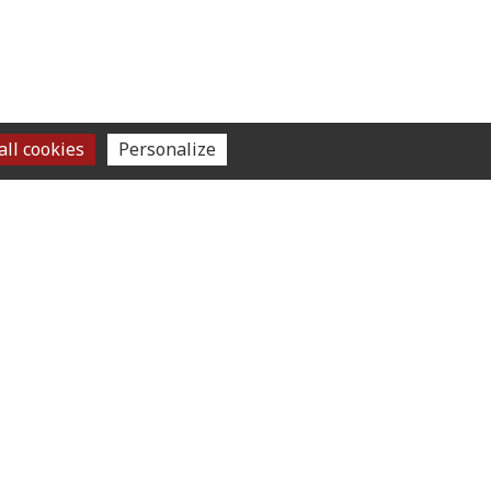
ll cookies
Personalize
SUIVEZ-NOUS
om
ture
u 21