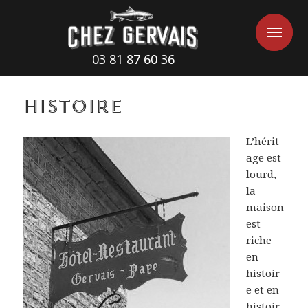
Cookies management panel
Me
Me
03 81 87 60 36
Histoire
L’hérit
age est
lourd,
la
maison
est
riche
en
histoir
e et en
histoir