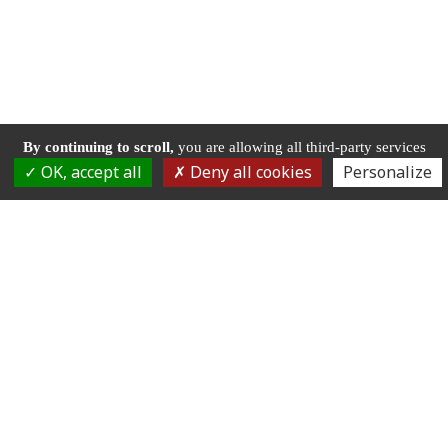
By continuing to scroll,
you are allowing all third-party services
OK, accept all
Deny all cookies
Personalize
HÔTEL • RESTAURANT • TERRASSE
AU BORD DE L'EAU
25440 CHENECEY-BUILLON