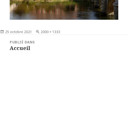
Publié
25 octobre 2021
Taille
2000 × 1333
le
réelle
Navigation
PUBLIÉ DANS
de
Accueil
l’article