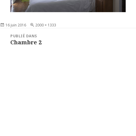
Publié
16 juin 2016
Taille
2000 × 1333
le
réelle
Navigation
PUBLIÉ DANS
de
Chambre 2
l’article