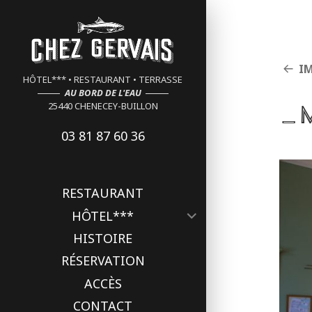
Cookies management panel
I
HÔTEL*** • RESTAURANT • TERRASSE
AU BORD DE L'EAU
_
25440 CHENECEY-BUILLON
03 81 87 60 36
RESTAURANT
ouvrir
HÔTEL***
le
HISTOIRE
sous-
menu
RÉSERVATION
ACCÈS
CONTACT