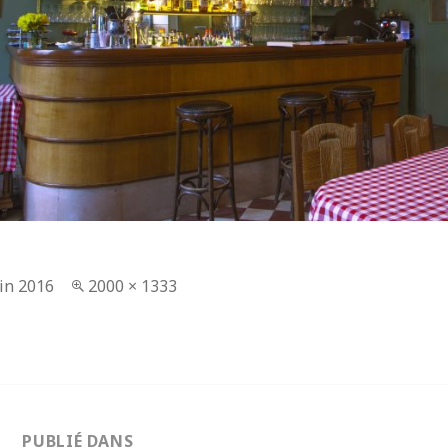
lié
uin 2016
Taille
2000 × 1333
réelle
tion
PUBLIÉ DANS
e