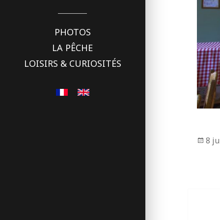
PHOTOS
LA PÊCHE
LOISIRS & CURIOSITÉS
Pub
8 j
le
Naviga
de
l’articl