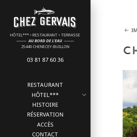
Cookies management panel
I
HÔTEL*** • RESTAURANT • TERRASSE
AU BORD DE L'EAU
c
25440 CHENECEY-BUILLON
03 81 87 60 36
RESTAURANT
ouvrir
HÔTEL***
le
HISTOIRE
sous-
menu
RÉSERVATION
ACCÈS
CONTACT