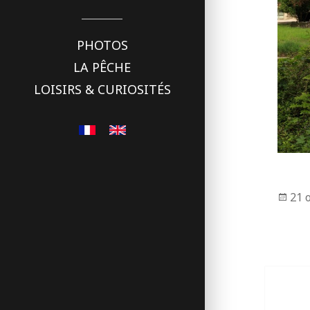
PHOTOS
LA PÊCHE
LOISIRS & CURIOSITÉS
Pub
21 
le
Naviga
de
l’articl