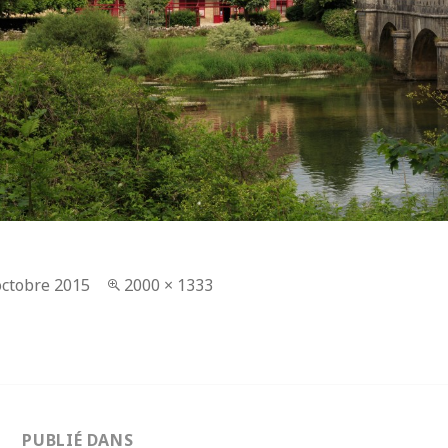
lié
octobre 2015
Taille
2000 × 1333
réelle
tion
PUBLIÉ DANS
e