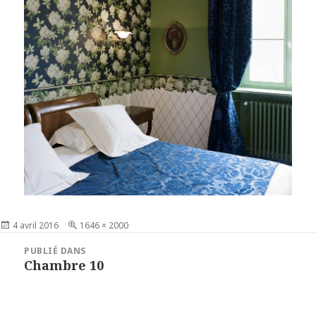
Publié
4 avril 2016
Taille
1646 × 2000
le
réelle
Navigation
PUBLIÉ DANS
de
Chambre 10
l’article