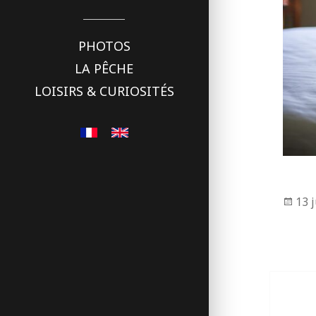
PHOTOS
LA PÊCHE
LOISIRS & CURIOSITÉS
Pub
13 
le
Naviga
de
l’articl