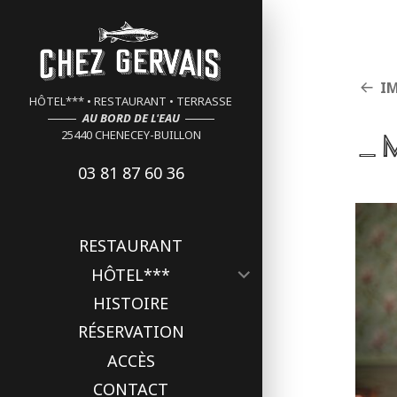
Cookies management panel
I
HÔTEL*** • RESTAURANT • TERRASSE
AU BORD DE L'EAU
_
25440 CHENECEY-BUILLON
03 81 87 60 36
RESTAURANT
ouvrir
HÔTEL***
le
HISTOIRE
sous-
menu
RÉSERVATION
ACCÈS
CONTACT