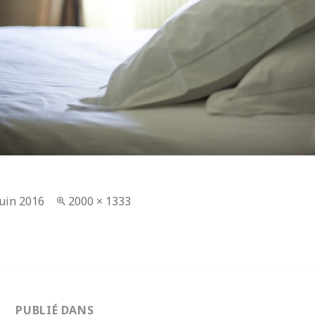
lié
juin 2016
Taille
2000 × 1333
réelle
tion
PUBLIÉ DANS
e