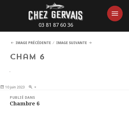
Cookies management panel
Me
Me
03 81 87 60 36
IMAGE PRÉCÉDENTE
IMAGE SUIVANTE
cham 6
Publié
10 juin 2023
Taille
×
le
réelle
Navigation
PUBLIÉ DANS
de
Chambre 6
l’article