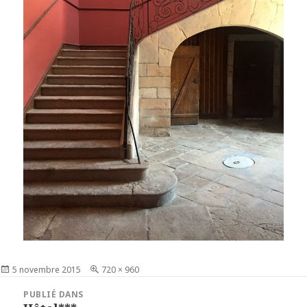
Publié
5 novembre 2015
Taille
720 × 960
le
réelle
Navigation
PUBLIÉ DANS
de