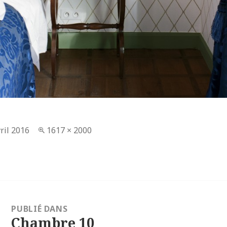
lié
ril 2016
Taille
1617 × 2000
réelle
tion
PUBLIÉ DANS
e
Chambre 10