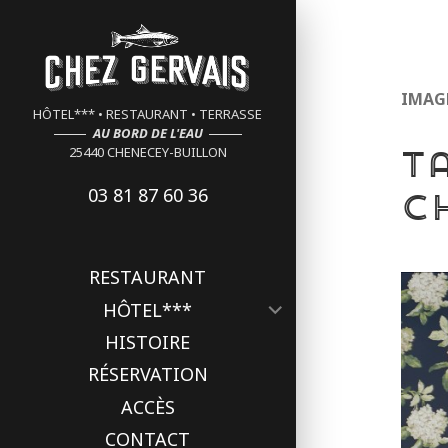
Cookies management panel
IMAG
HÔTEL*** • RESTAURANT • TERRASSE
AU BORD DE L'EAU
T
25440 CHENECEY-BUILLON
03 81 87 60 36
C
RESTAURANT
ouvrir
HÔTEL***
le
HISTOIRE
sous-
menu
RÉSERVATION
ACCÈS
CONTACT