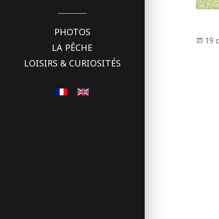
PHOTOS
Pub
19 
LA PÊCHE
le
LOISIRS & CURIOSITÉS
Naviga
de
l’articl