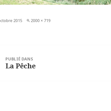
lié
octobre 2015
Taille
2000 × 719
réelle
tion
PUBLIÉ DANS
e
La Pêche