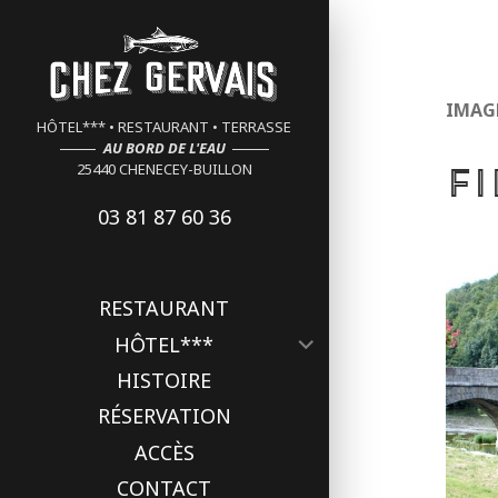
Cookies management panel
IMAG
HÔTEL*** • RESTAURANT • TERRASSE
AU BORD DE L'EAU
Fi
25440 CHENECEY-BUILLON
03 81 87 60 36
RESTAURANT
ouvrir
HÔTEL***
le
HISTOIRE
sous-
menu
RÉSERVATION
ACCÈS
CONTACT