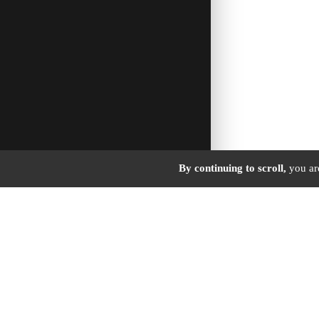
By continuing to scroll,
you are
HÔTEL •
A
2544