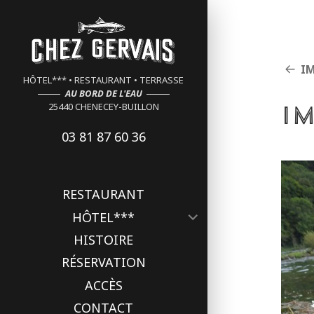
Cookies management panel
I
HÔTEL*** • RESTAURANT • TERRASSE
AU BORD DE L'EAU
I
25440 CHENECEY-BUILLON
03 81 87 60 36
RESTAURANT
ouvrir
HÔTEL***
le
HISTOIRE
sous-
menu
RÉSERVATION
ACCÈS
CONTACT