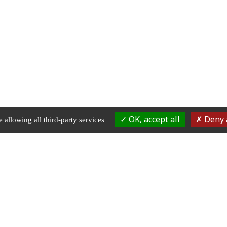
OK, accept all
Deny a
 allowing all third-party services
RÉSERVATION
03 81 87 60 36
 RESTAURANT • TERRASSE
chezgervais.fr@gmail.c
U BORD DE L'EAU
0 CHENECEY-BUILLON