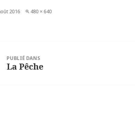
lié
août 2016
Taille
480 × 640
réelle
tion
PUBLIÉ DANS
e
La Pêche