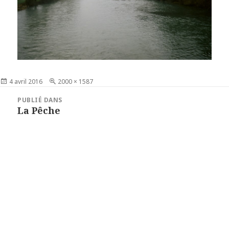
Publié
4 avril 2016
Taille
2000 × 1587
le
réelle
Navigation
PUBLIÉ DANS
de
La Pêche
l’article