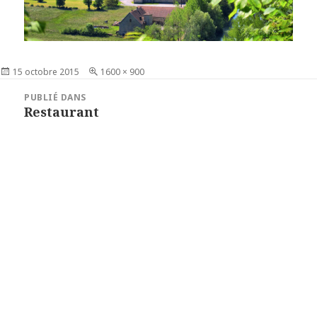
Publié
15 octobre 2015
Taille
1600 × 900
le
réelle
Navigation
PUBLIÉ DANS
de
Restaurant
l’article