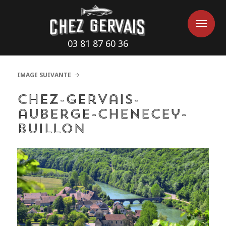
Cookies management panel
Me
Me
03 81 87 60 36
IMAGE SUIVANTE
chez-gervais-
auberge-chenecey-
buillon