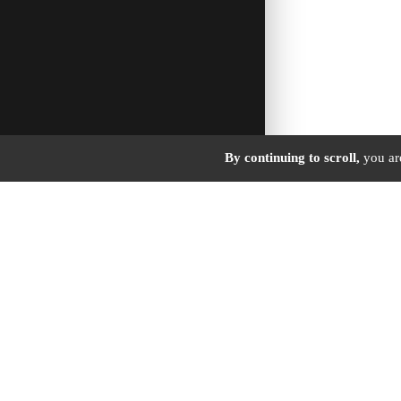
By continuing to scroll,
you are
HÔTEL •
A
2544