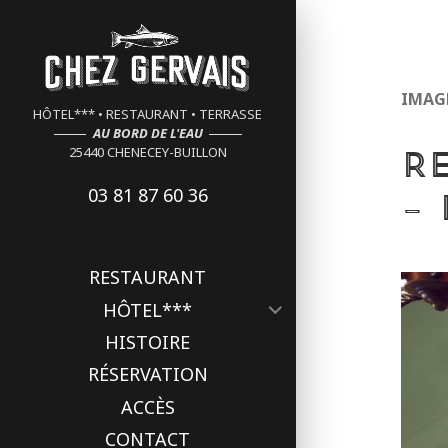
Cookies management panel
IMAG
HÔTEL*** • RESTAURANT • TERRASSE
AU BORD DE L'EAU
R
25440 CHENECEY-BUILLON
03 81 87 60 36
–
RESTAURANT
ouvrir
HÔTEL***
le
HISTOIRE
sous-
menu
RÉSERVATION
ACCÈS
CONTACT