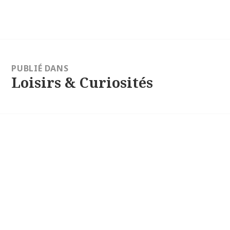
réelle
tion
PUBLIÉ DANS
e
Loisirs & Curiosités