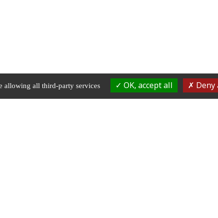
OK, accept all
Deny a
 allowing all third-party services
RÉSERVATION
03 81 87 60 36
 RESTAURANT • TERRASSE
chezgervais.fr@gmail.c
U BORD DE L'EAU
0 CHENECEY-BUILLON
Fermé le lundi soir, mardi et
mercredi midi et soir Ferme
annuel du 12 octobre 2026 a