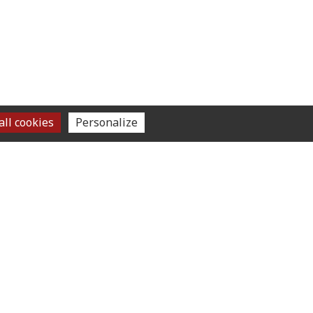
ll cookies
Personalize
SUIVEZ-NOUS
om
ture
u 21