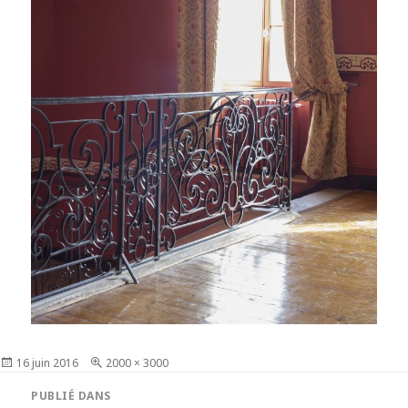
Publié
16 juin 2016
Taille
2000 × 3000
le
réelle
Navigation
PUBLIÉ DANS
de