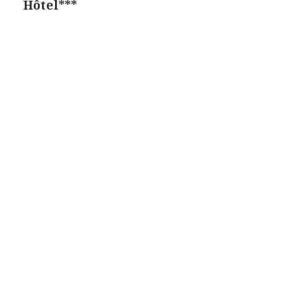
Hôtel***
l’article