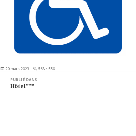
Publié
20 mars 2023
Taille
568 × 550
le
réelle
Navigation
PUBLIÉ DANS
de
Hôtel***
l’article