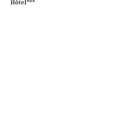
Hôtel***
l’article