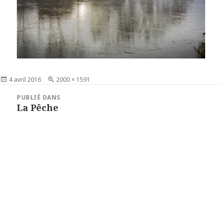
Publié
4 avril 2016
Taille
2000 × 1591
le
réelle
Navigation
PUBLIÉ DANS
de
La Pêche
l’article