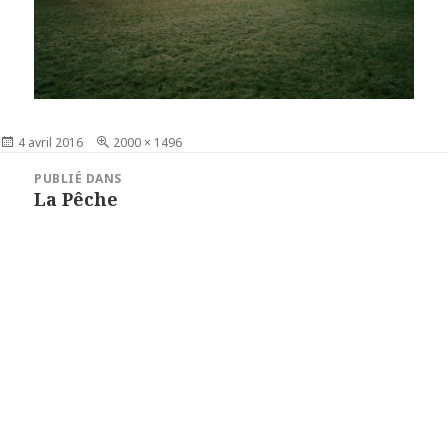
Publié
4 avril 2016
Taille
2000 × 1496
le
réelle
Navigation
PUBLIÉ DANS
de
La Pêche
l’article